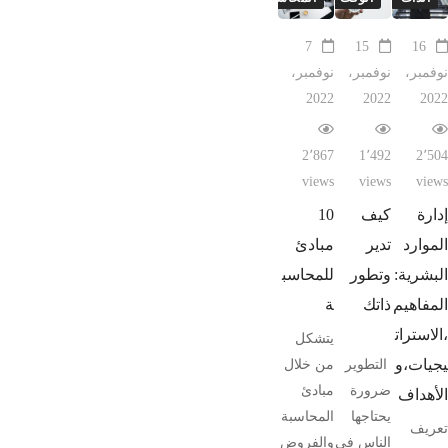
7
15
16
نوفمبر،
نوفمبر،
نوفمبر،
2022
2022
2022
2٬867
1٬492
2٬504
views
views
views
إدارة
كيف
10
الموارد
تدير
مبادئ
البشرية:
وتطور
للمحاسب
المفاهيم
ذاتك
ة
،الاسترات
يتشكل
يجيات،و
التطوير
من خلال
ضرورة
مبادئ
الأهداف
يحتاجها
المحاسبة
تعريف
الناس في
والفروض