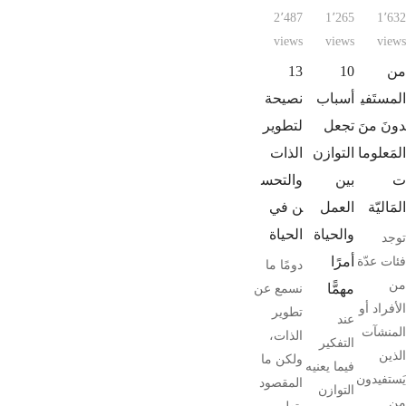
2٬487
1٬265
1٬632
views
views
views
من
10
13
المستَفي
أسباب
نصيحة
دونَ منَ
تجعل
لتطوير
المَعلوما
التوازن
الذات
ت
بين
والتحس
المَاليّة
العمل
ن في
والحياة
الحياة
توجد
أمرًا
فئات عدّة
دومًا ما
من
مهمًّا
نسمع عن
الأفراد أو
تطوير
عند
المنشآت
الذات،
التفكير
الذين
ولكن ما
فيما يعنيه
يَستفيدون
المقصود
التوازن
من …