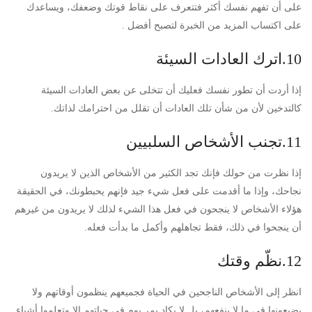
على أن تفهم نفسك أكثر فتتعرف على نقاط قوتك وضعفك، ويساعدك
على اكتساب المزيد من الخبرة لتصبح أفضل .
10.اترك العادات السيئة
إذا أردت أن تطور نفسك فعليك أن تتخلى عن بعض العادات السيئة
كالتدخين لأن من شأن تلك العادات أن تقلل من احترامك لذاتك.
11.تجنب الأشخاص السلبيين
إذا نظرت من حولك فإنك تجد الكثير من الأشخاص الذين لا يريدون
نجاحك، وإذا ما أقدمت على فعل شيء جيد فإنهم يحبطونك، في الحقيقة
هؤلاء الأشخاص لا ينجحون في فعل هذا الشيء لذلك لا يريدون من غيرهم
أن ينجحوا في ذلك، فقط تجاهلهم وأكمل ما بدأت فعله.
12.نظّم وقتك
انظر إلى الأشخاص الناجحين في الحياة فجميعهم ينظمون أوقاتهم ولا
يضيعونها في ما لا ينفعهم، بل لا يكاد يمر يوم في حياتهم إلا وتعلموا أشياء