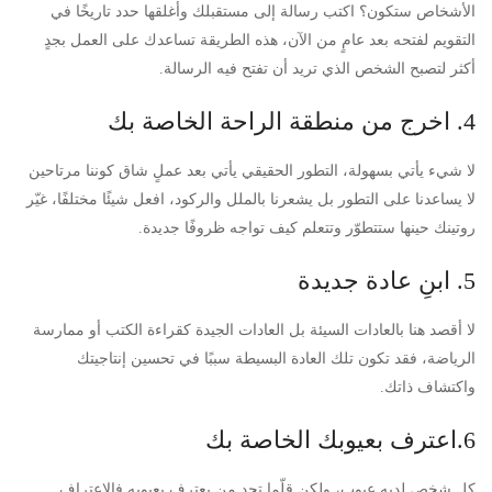
الأشخاص ستكون؟ اكتب رسالة إلى مستقبلك وأغلقها حدد تاريخًا في
التقويم لفتحه بعد عامٍ من الآن، هذه الطريقة تساعدك على العمل بجدٍ
أكثر لتصبح الشخص الذي تريد أن تفتح فيه الرسالة.
4. اخرج من منطقة الراحة الخاصة بك
لا شيء يأتي بسهولة، التطور الحقيقي يأتي بعد عملٍ شاق كوننا مرتاحين
لا يساعدنا على التطور بل يشعرنا بالملل والركود، افعل شيئًا مختلفًا، غيّر
روتينك حينها ستتطوّر وتتعلم كيف تواجه ظروفًا جديدة.
5. ابنِ عادة جديدة
لا أقصد هنا بالعادات السيئة بل العادات الجيدة كقراءة الكتب أو ممارسة
الرياضة، فقد تكون تلك العادة البسيطة سببًا في تحسين إنتاجيتك
واكتشاف ذاتك.
6.اعترف بعيوبك الخاصة بك
كل شخص لديه عيوب، ولكن قلّما تجد من يعترف بعيوبه فالاعتراف