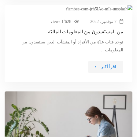
7 نوفمبر، 2022
1٬628 views
من المستَفيدونَ منَ المَعلومات المَاليّة
توجد فئات عدّة من الأفراد أو المنشآت الذين يَستفيدون من
المعلومات …
اقرأ أكثر